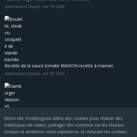
Mastroianni Cesare
-
Avr 19, 2024
Recette de la sauce tomate MAISON recette à maman
Mastroianni Cesare
-
Avr 09, 2024
Notre site Smellsogood utilise des cookies pour réaliser des
statistiques de visites, partager des contenus sur les réseaux
Hamburger Maison VS l'industriel
sociaux et améliorer votre expérience. En refusant les cookies,
Mastroianni Cesare
-
Avr 02, 2024