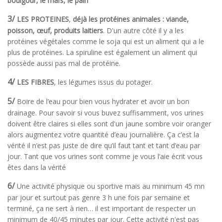
boulgour, le maïs, le pain
3/
LES PROTEINES
,
déjà
les protéines animales : viande,
poisson, œuf, produits laitiers
. D'un autre côté il y a les
protéines végétales comme le soja qui est un aliment qui a le
plus de protéines. La spiruline est également un aliment qui
possède aussi pas mal de protéine.
4/
LES FIBRES
, les légumes issus du potager.
5/
Boire de l’eau pour bien vous hydrater et avoir un bon
drainage. Pour savoir si vous buvez suffisamment, vos urines
doivent être claires si elles sont d'un jaune sombre voir oranger
alors augmentez votre quantité d’eau journalière. Ça c’est la
vérité il n’est pas juste de dire qu’il faut tant et tant d’eau par
jour. Tant que vos urines sont comme je vous l’aie écrit vous
êtes dans la vérité
6/
Une activité physique ou sportive mais au minimum 45 mn
par jour et surtout pas genre 3 h une fois par semaine et
terminé, ça ne sert à rien… il est important de respecter un
minimum de 40/45 minutes par jour. Cette activité n'est pas