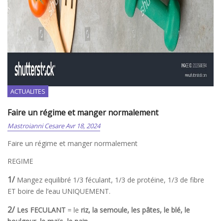
Le Regime
ACTUALITES
Faire un régime et manger normalement
Mastroianni Cesare
Avr 18, 2024
Faire un régime et manger normalement
REGIME
1/
Mangez equilibré 1/3 féculant, 1/3 de protéine, 1/3 de fibre
ET boire de l’eau UNIQUEMENT.
2/
Les FECULANT
= le
riz, la semoule, les pâtes, le blé, le