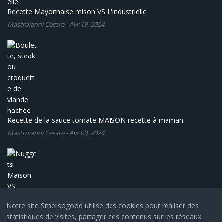
Recette Mayonnaise mison VS L'industrielle
Mastroianni Cesare
-
Avr 19, 2024
Recette de la sauce tomate MAISON recette à maman
Mastroianni Cesare
-
Avr 09, 2024
Notre site Smellsogood utilise des cookies pour réaliser des
statistiques de visites, partager des contenus sur les réseaux
Nuggets Maison VS l'industriel