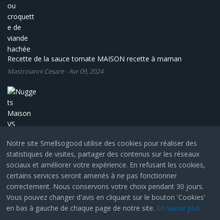
Recette de la sauce tomate MAISON recette à maman
Mastroianni Cesare
-
Avr 09, 2024
Notre site Smellsogood utilise des cookies pour réaliser des
statistiques de visites, partager des contenus sur les réseaux
Nuggets Maison VS l'industriel
sociaux et améliorer votre expérience. En refusant les cookies,
Mastroianni Cesare
-
Avr 02, 2024
certains services seront amenés à ne pas fonctionner
correctement. Nous conservons votre choix pendant 30 jours.
Vous pouvez changer d'avis en cliquant sur le bouton 'Cookies'
© Copyright 2024, All Rights Reserved by
SmartAddons.Com
en bas à gauche de chaque page de notre site.
En savoir plus