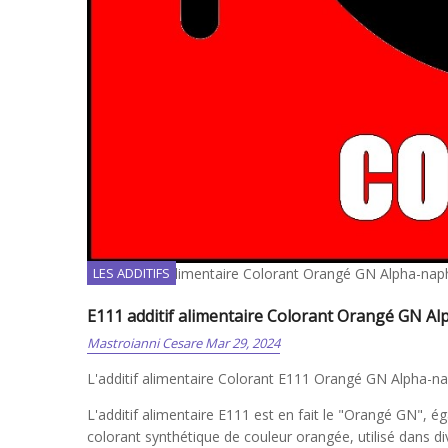
E111 additif alimentaire Colorant Orangé GN Alpha-nap
LES ADDITIFS
E111 additif alimentaire Colorant Orangé GN A
Mastroianni Cesare
Mar 29, 2024
L'additif alimentaire Colorant E111 Orangé GN Alpha-n
L'additif alimentaire E111 est en fait le "Orangé GN",
colorant synthétique de couleur orangée, utilisé dans d