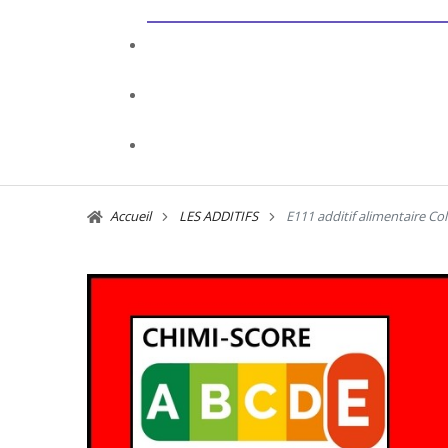
Accueil
LES ADDITIFS
E111 additif alimentaire C