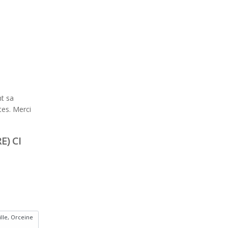
nt sa
tes. Merci
E) CI
ille, Orceine