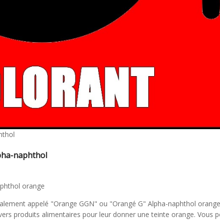
hthol
lpha-naphthol
aphthol orange
 également appelé "Orange GGN" ou "Orangé G" Alpha-naphthol orange.
ivers produits alimentaires pour leur donner une teinte orange. Vous 