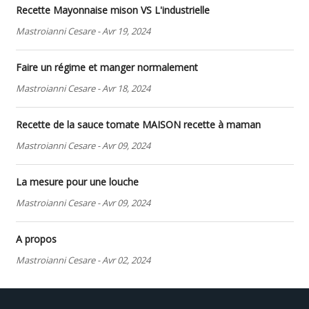
Recette Mayonnaise mison VS L'industrielle
Mastroianni Cesare
-
Avr 19, 2024
Faire un régime et manger normalement
Mastroianni Cesare
-
Avr 18, 2024
Recette de la sauce tomate MAISON recette à maman
Mastroianni Cesare
-
Avr 09, 2024
La mesure pour une louche
Mastroianni Cesare
-
Avr 09, 2024
A propos
Mastroianni Cesare
-
Avr 02, 2024