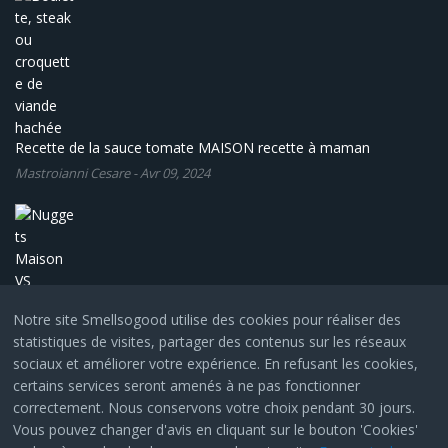
Recette de la sauce tomate MAISON recette à maman
Mastroianni Cesare
-
Avr 09, 2024
Notre site Smellsogood utilise des cookies pour réaliser des
statistiques de visites, partager des contenus sur les réseaux
Nuggets Maison VS l'industriel
sociaux et améliorer votre expérience. En refusant les cookies,
Mastroianni Cesare
-
Avr 02, 2024
certains services seront amenés à ne pas fonctionner
correctement. Nous conservons votre choix pendant 30 jours.
Vous pouvez changer d'avis en cliquant sur le bouton 'Cookies'
© Copyright 2024, All Rights Reserved by
SmartAddons.Com